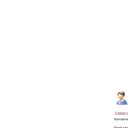
У меня у
Контактн
Email ад